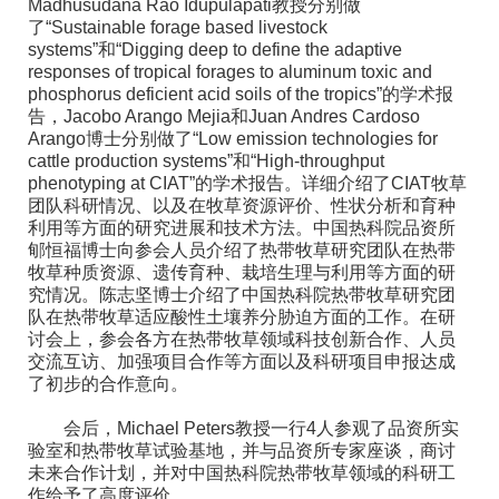
Madhusudana Rao Idupulapati教授分别做
了“Sustainable forage based livestock
systems”和“Digging deep to define the adaptive
responses of tropical forages to aluminum toxic and
phosphorus deficient acid soils of the tropics”的学术报
告，Jacobo Arango Mejia和Juan Andres Cardoso
Arango博士分别做了“Low emission technologies for
cattle production systems”和“High-throughput
phenotyping at CIAT”的学术报告。详细介绍了CIAT牧草
团队科研情况、以及在牧草资源评价、性状分析和育种
利用等方面的研究进展和技术方法。中国热科院品资所
郇恒福博士向参会人员介绍了热带牧草研究团队在热带
牧草种质资源、遗传育种、栽培生理与利用等方面的研
究情况。陈志坚博士介绍了中国热科院热带牧草研究团
队在热带牧草适应酸性土壤养分胁迫方面的工作。在研
讨会上，参会各方在热带牧草领域科技创新合作、人员
交流互访、加强项目合作等方面以及科研项目申报达成
了初步的合作意向。
会后，Michael Peters教授一行4人参观了品资所实
验室和热带牧草试验基地，并与品资所专家座谈，商讨
未来合作计划，并对中国热科院热带牧草领域的科研工
作给予了高度评价。