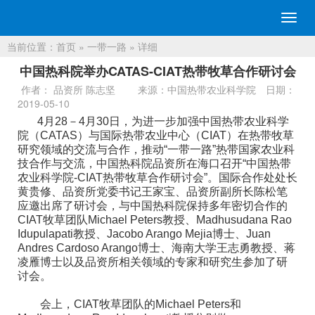
切
换
当前位置：
首页
»
一带一路
» 详细
导
航
中国热科院举办CATAS-CIAT热带牧草合作研讨会
作者： 品资所 陈志坚
来源：中国热带农业科学院
日期：
2019-05-10
4月28－4月30日，为进一步加强中国热带农业科学
院（CATAS）与国际热带农业中心（CIAT）在热带牧草
研究领域的交流与合作，推动“一带一路”热带国家农业科
技合作与交流，中国热科院品资所在海口召开“中国热带
农业科学院-CIAT热带牧草合作研讨会”。国际合作处处长
黄贵修、品资所党委书记王家宝、品资所副所长陈松笔
应邀出席了研讨会，与中国热科院保持多年密切合作的
CIAT牧草团队Michael Peters教授、Madhusudana Rao
Idupulapati教授、Jacobo Arango Mejia博士、Juan
Andres Cardoso Arango博士、海南大学王志勇教授、蒋
凌雁博士以及品资所相关领域的专家和研究生参加了研
讨会。
会上，CIAT牧草团队的Michael Peters和