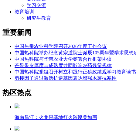
学习交流
教育培训
研究生教育
重要新闻
中国热带农业科学院召开2026年度工作会议
中国热科院举办纪念黄宗道院士诞辰105周年暨学术思想
中国热科院与华南农业大学签署合作框架协议
芒果果皮厚度与成熟度共同影响农药残留规律
中国热科院党组召开树立和践行正确政绩观学习教育读书
剪接因子通过激活抗逆基因表达增强木薯抗寒性
热区热点
海南昌江：火龙果基地灯火璀璨美如画