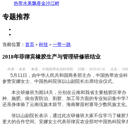
热带水果飘香金沙江畔
专题推荐
当前位置：
首页
»
科技
»
一带一路
2018年菲律宾橡胶生产与管理研修班结业
作者：
未名
来源： 中国热带农业科学院
日期： 2019-05-16
点击：
166
5月11日，由中华人民共和国商务部主办，中国热带农业科
参赞安娜女士、中国热科院张以山副院长出席结业仪式。
本次研修班为期14天，分别在云南和我省主要植胶区举办，
种、施肥、病虫害防治、割胶、加工等方面的专业知识集中学
还亲身体验了云南佤族木鼓节、海南黎苗村寨等少数民族文化
张以山副院长表示，通过此次研修班大家不仅学习了橡胶方
更大的合作空间。安娜女士代表菲律宾农业部对中国热科院举