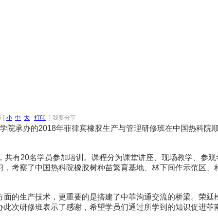
6
[
小
中
大
打印
]
我要分享
学院承办的2018年菲律宾橡胶生产与管理研修班在中国热科院
共有20名学员参加培训。课程分为课堂讲座、现场教学、参观
习，考察了中国热科院橡胶树种苗繁育基地、林下间作示范区、
。
面的生产技术，更重要的是搭建了中菲沟通交流的桥梁。荣延松
办此次研修班表示了感谢，希望学员们通过所学到的知识促进菲