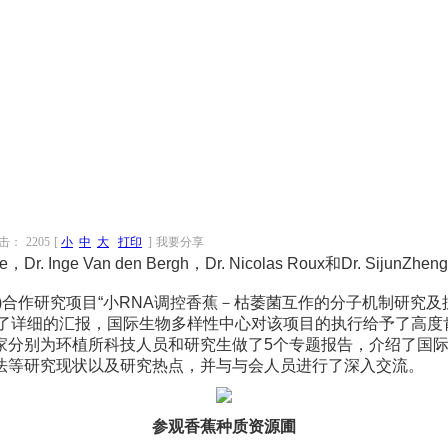
击：
2205
[
小
中
大
打印
]
我要分享
Inge Van den Bergh，Dr. Nicolas Roux和Dr. 
作研究项目“小RNA调控香蕉－枯萎菌互作的分子机制研究及
展进行了详细的汇报，国际生物多样性中心对该项目的执行给予了
家分别为环植所科技人员和研究生做了5个专题报告，介绍了国
法等研究现状以及研究热点，并与与会人员进行了深入交流。
参观香蕉种质资源圃