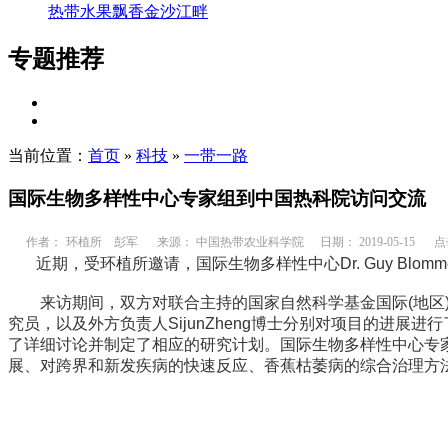
热带水果飘香金沙江畔
专题推荐
当前位置：
首页
»
科技
»
一带一路
国际生物多样性中心专家组到中国热科院访问交流
作者：
环植所 彭军
来源： 中国热带农业科学院
日期： 2019-05-15
点
近期，受环植所邀请，国际生物多样性中心Dr. Guy Blomme，Dr. 
来访期间，双方对联合主持的国家自然科学基金国际(地区)合
究员，以及外方负责人SijunZheng博士分别对项目的进
了详细讨论并制定了相应的研究计划。国际生物多样性中心专
展、对跨界和新发疾病的快速反应、香蕉枯萎病的综合治理方