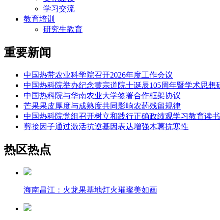
学习交流
教育培训
研究生教育
重要新闻
中国热带农业科学院召开2026年度工作会议
中国热科院举办纪念黄宗道院士诞辰105周年暨学术思想
中国热科院与华南农业大学签署合作框架协议
芒果果皮厚度与成熟度共同影响农药残留规律
中国热科院党组召开树立和践行正确政绩观学习教育读书
剪接因子通过激活抗逆基因表达增强木薯抗寒性
热区热点
海南昌江：火龙果基地灯火璀璨美如画