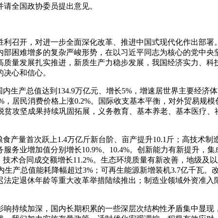
并请全国政协委员提出意见。
胜利召开，对进一步全面深化改革、推进中国式现代化作出部署。
内部困难增多的复杂严峻形势，在以习近平同志为核心的党中央
高质量发展扎实推进，新质生产力稳步发展，我国经济实力、科
的决心和信心。
内生产总值达到134.9万亿元、增长5%，增速居世界主要经济
1%，居民消费价格上涨0.2%。国际收支基本平衡，对外贸易规
，脱贫攻坚成果持续巩固拓展，义务教育、基本养老、基本医疗
产量首次跃上1.4万亿斤新台阶、亩产提升10.1斤；高技术制造
服务业增加值分别增长10.9%、10.4%。创新能力有新提升
术合同成交额增长11.2%。生态环境质量有新改善，地级及以上
单位国内生产总值能耗降幅超过3%；可再生能源新增装机3.7亿千
迟法定退休年龄等重大改革举措陆续推出；制造业领域外资准入限
影响持续加深，国内长期积累的一些深层次结构性矛盾集中显现