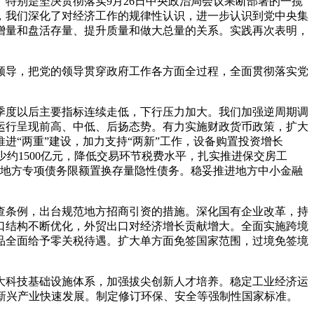
特别是坚决贯彻落实9月26日中央政治局会议果断部署的一揽
，我们深化了对经济工作的规律性认识，进一步认识到党中央集
增量和盘活存量、提升质量和做大总量的关系。实践再次表明，
领导，把党的领导贯穿政府工作各方面全过程，全面贯彻落实党
季度以后主要指标连续走低，下行压力加大。我们加强逆周期调
运行呈现前高、中低、后扬态势。有力实施财政货币政策，扩大
“两重”建设，加力支持“两新”工作，设备购置投资增长
少约1500亿元，降低交易环节税费水平，扎实推进保交房工
元地方专项债务限额置换存量隐性债务。稳妥推进地方中小金融
查条例，出台规范地方招商引资的措施。深化国有企业改革，持
口结构不断优化，外贸出口对经济增长贡献增大。全面实施跨境
品全面给予零关税待遇。扩大单方面免签国家范围，过境免签境
大科技基础设施体系，加强拔尖创新人才培养。稳定工业经济运
等新兴产业快速发展。制定修订环保、安全等强制性国家标准。