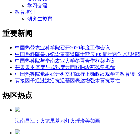
学习交流
教育培训
研究生教育
重要新闻
中国热带农业科学院召开2026年度工作会议
中国热科院举办纪念黄宗道院士诞辰105周年暨学术思想
中国热科院与华南农业大学签署合作框架协议
芒果果皮厚度与成熟度共同影响农药残留规律
中国热科院党组召开树立和践行正确政绩观学习教育读书
剪接因子通过激活抗逆基因表达增强木薯抗寒性
热区热点
海南昌江：火龙果基地灯火璀璨美如画