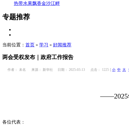
热带水果飘香金沙江畔
专题推荐
当前位置：
首页
»
学习
»
好闻推荐
两会受权发布｜政府工作报告
作者：
未名
来源： 新华社
日期： 2025-03-13
点击：
1225
[
小
中
大
——20
各位代表：