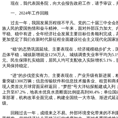
现在，我代表国务院，向大会报告政府工作，请予审议，
一、2024年工作回顾
过去一年，我国发展历程很不平凡。党的二十届三中全会
族人民的爱国热情和奋斗精神。一年来，面对外部压力加大、
平稳、稳中有进，全年经济社会发展主要目标任务顺利完成，
更加坚定了我们在新时代新征程全面建设社会主义现代化国家
“稳”的态势巩固延续。主要表现在，经济规模稳步扩大，国
总体平稳，城镇新增就业1256万人、城镇调查失业率平均为5.
元。民生保障扎实稳固，居民人均可支配收入实际增长5.1%
大局保持稳定。
“进”的步伐坚实有力。主要表现在，产业升级有新进展，粮食
量突破1300万辆；信息传输软件和信息技术服务业、租赁和商务
现人类首次月球背面采样返回，“梦想”号大洋钻探船建成入列；技
上升至87.2%，地表水优良水质断面比例提高到90.4%；
革部署，机构改革全面完成，构建全国统一大市场、渐进式延
级。
回顾过去一年，成绩来之不易。外部环境变化带来的不利