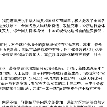
我们隆重庆祝中华人民共和国成立75周年，极大激发了全国各
坚强领导下，全国各族人民砥砺奋进、攻坚克难，经济运行总体
技实力、综合国力持续增强，中国式现代化迈出新的坚实步伐，
体前列，对全球经济增长的贡献率保持在30%左右。就业、物价
模创历史新高，国际市场份额稳中有升，外汇储备超过3.2万亿美
、社会救助等保障力度加大。重点领域风险化解有序有效，社会
业、装备制造业增加值分别增长8.9%、7.7%，新能源汽车年产
，集成电路、人工智能、量子科技等领域取得新成果；“嫦娥六号”实
城市细颗粒物（PM2.5）平均浓度下降2.7%，优良天数比例
瓦。改革开放有新突破，扎实有力落实党的二十届二中、三中全会改
制措施全部取消，共建“一带一路”贸易投资合作不断扩容升
，内需不振、预期偏弱等问题交织叠加，局部地区洪涝等自然灾