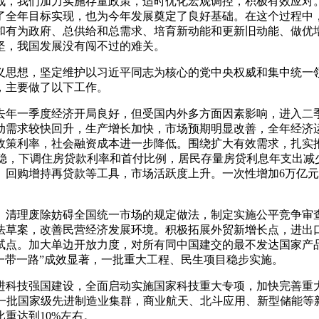
，我们加力实施存量政策，适时优化宏观调控，积极有效应对。
了全年目标实现，也为今年发展奠定了良好基础。在这个过程中
和有为政府、总供给和总需求、培育新动能和更新旧动能、做优
坚，我国发展没有闯不过的难关。
义思想，坚定维护以习近平同志为核心的党中央权威和集中统一
，主要做了以下工作。
去年一季度经济开局良好，但受国内外多方面因素影响，进入二
动需求较快回升，生产增长加快，市场预期明显改善，全年经济
策利率，社会融资成本进一步降低。围绕扩大有效需求，扎实推进
止跌回稳，下调住房贷款利率和首付比例，居民存量房贷利息年支出减
、回购增持再贷款等工具，市场活跃度上升。一次性增加6万亿
。清理废除妨碍全国统一市场的规定做法，制定实施公平竞争审
法草案，改善民营经济发展环境。积极拓展外贸新增长点，进出
试点。加大单边开放力度，对所有同中国建交的最不发达国家产
“一带一路”成效显著，一批重大工程、民生项目稳步实施。
进科技强国建设，全面启动实施国家科技重大专项，加快完善重
育一批国家级先进制造业集群，商业航天、北斗应用、新型储能
重达到10%左右。