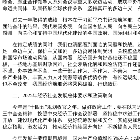
峰会、东亚合作领导人系列会议等重大多双边活动。成功举办
命运共同体，巩固拓展全球伙伴关系，坚持真正的多边主义，
过去一年取得的成绩，根本在于习近平总书记领航掌舵，
团结奋斗的结果。我代表国务院，向全国各族人民，向各民主
感谢！向关心和支持中国现代化建设的各国政府、国际组织和
在肯定成绩的同时，我们也清醒看到面临的问题和挑战。
足，单边主义、保护主义加剧，多边贸易体制受阻，关税壁垒
剧国际市场波动风险。从国内看，经济回升向好基础还不稳固
板。一些地方基层财政困难。社会矛盾化解和风险防范工作还
不强、办事效率不高。一些干部乱作为、不作为、不善为，一
备产业体系、丰富人力人才资源等诸多优势条件，有长远规划
也不会改变，我国经济航船必将乘风破浪、行稳致远！
二、2025年经济社会发展总体要求和政策取向
今年是“十四五”规划收官之年。做好政府工作，要在以
三中全会精神，按照中央经济工作会议部署，坚持稳中求进工
开放，建设现代化产业体系，更好统筹发展和安全，实施更加
稳定预期、激发活力，推动经济持续回升向好，不断提高人民生
今年发展主要预期目标是：国内生产总值增长5%左右；城镇