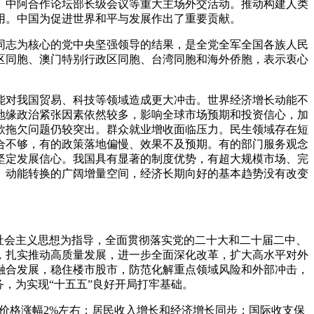
、中阿合作论坛部长级会议等重大主场外交活动。推动构建人类
用。中国为促进世界和平与发展作出了重要贡献。
同志为核心的党中央坚强领导的结果，是全党全军全国各族人民
区同胞、澳门特别行政区同胞、台湾同胞和海外侨胞，表示衷心
能对我国贸易、科技等领域造成更大冲击。世界经济增长动能不
地缘政治紧张因素依然较多，影响全球市场预期和投资信心，加
款拖欠问题仍较突出。群众就业增收面临压力。民生领域存在短
合不够，有的政策落地偏慢、效果不及预期。有的部门服务观念
坚定发展信心。我国具有显著的制度优势，有超大规模市场、完
、动能转换的广阔增量空间，经济长期向好的基本趋势没有改变
社会主义思想为指导，全面贯彻落实党的二十大和二十届二中、
，扎实推动高质量发展，进一步全面深化改革，扩大高水平对外
融合发展，稳住楼市股市，防范化解重点领域风险和外部冲击，
，为实现“十五五”良好开局打牢基础。
费价格涨幅2%左右；居民收入增长和经济增长同步；国际收支保