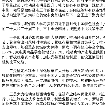
害频发，保持经济社会平稳运行的难度加大。面对多重困难挑战
子增量政策，推动经济明显回升，社会信心有效提振，既促进
中统一领导是做好经济工作的根本保证，必须统筹好有效市场
在以习近平同志为核心的党中央坚强领导下，全国上下聚力攻
一年来，我们深入学习贯彻习近平新时代中国特色社会主
的二十大和二十届二中、三中全会精神，按照党中央决策部署
一是因时因势加强和创新宏观调控，推动经济回升向好。
节，聚焦突出问题针对性施策，紧抓存量和增量政策落实，推
支出规模，加强重点领域财力保障，两次下调存款准备金率和政
15.7%，家电类商品零售额增长12.3%。推动房地产市场
作。积极稳定资本市场，加快完善基础性制度，创设互换便利
机构改革化险。
二是坚定不移全面深化改革扩大开放，增强发展内生动力
续优化国有经济布局。提请全国人大常委会审议民营经济促进
服务贸易负面清单。开展增值电信、生物技术、独资医院开放
内停留时间延长至240小时，入境旅游持续升温。高质量共建
三是大力推动创新驱动发展，促进产业结构优化升级。推
行，推进制造业技术改造升级，制造业投资增长9.2%。新培
加快数字中国建设，数字经济核心产业增加值占国内生产总值比