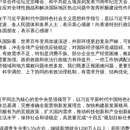
中非合作论坛北京峰会、和平共处五项原则发表70周年纪念大会
在应对全球性挑战和解决国际地区热点问题中发挥积极建设性作
在于习近平新时代中国特色社会主义思想科学指引，是以习近平
党派、各人民团体和各界人士，表示衷心感谢！向香港特别行政
各国朋友，表示衷心感谢！
从国际看，世界百年变局加速演进，外部环境更趋复杂严峻，可
增多，冲击全球产业链供应链稳定，对国际经济循环造成阻碍。
，有效需求不足，特别是消费不振。部分企业生产经营困难，账
需要加强。政府效能和依法行政能力有待提升。一些工作协调配
些领域和地方腐败问题依然多发。我们既要正视困难问题，更要
、科学调控、上下协同的有效治理机制，有需求升级、结构优化
习近平同志为核心的党中央坚强领导下，以习近平新时代中国特色
作总基调，完整准确全面贯彻新发展理念，加快构建新发展格局
积极有为的宏观政策，扩大国内需求，推动科技创新和产业创新
活水平，保持社会和谐稳定，高质量完成“十四五”规划目标任务
调查失业率5.5%左右，城镇新增就业1200万人以上；居民消