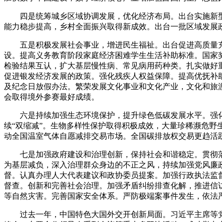
四是统筹城乡区域协调发展，优化经济布局。出台实施新
能力稳步提高，乡村全面振兴取得新成效。出台一批区域发展
五是积极发展社会事业，增进民生福祉。出台促进高质量
设。提高义务教育阶段家庭经济困难学生生活补助标准。国家奖
检验结果互认，扩大基层慢性病、常见病用药种类。扎实做好
促进银发经济发展的政策。强化残疾人权益保障。提高优抚补助
及纪念日放假办法。繁荣发展文化事业和文化产业，文化和旅
会取得境外参赛最好成绩。
六是持续加强生态环境保护，提升绿色低碳发展水平。强
续“双缩减”。生物多样性保护取得积极成效，大量珍稀濒危野
动全国温室气体自愿减排交易市场。全国碳排放权交易更趋活
七是加强政府建设和治理创新，保持社会和谐稳定。贯彻
为基层减负，深入治理群众身边的不正之风，持续加强党风廉政
督。认真办理人大代表建议和政协委员提案。加强行政执法监
督查。创新和完善社会治理。加强矛盾纠纷排查化解，推进信
等自然灾害。完善国家安全体系。严防极端案事件发生，依法
过去一年，中国特色大国外交开创新局面。习近平主席等