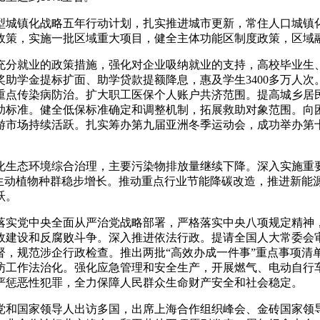
型城镇化战略五年行动计划，扎实推进城市更新，常住人口城镇化
政策，实施一批区域重大项目，健全主体功能区制度政策，区域
充分就业的政策措施，强化对企业吸纳就业的支持，高校毕业生
助学金提标扩面、助学贷款提额降息，惠及学生3400多万人次
重点传染病防治。扩大职工医保个人账户共济范围。提高城乡居
标准。健全低保标准确定和调整机制，拓展救助对象范围。向困
游市场持续活跃。扎实筹办第九届亚洲冬季运动会，成功举办第
化生态环境综合治理，主要污染物排放量继续下降。深入实施重
生动植物种群稳步增长。推动重点行业节能降碳改造，推进新能源
跃。
落实党中央全面从严治党战略部署，严格落实中央八项规定精神
建设和反腐败斗争。深入推进依法行政。提请全国人大常委会审
督，规范涉企行政检查。推出两批“高效办成一件事”重点事项清
访工作法治化。强化应急管理和安全生产，开展燃气、电动自行
严惩恶性犯罪，全力保障人民群众生命财产安全和社会稳定。
党和国家领导人出访多国，出席上海合作组织峰会、金砖国家领