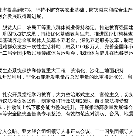
率提高到67%。坚持不懈夯实农业基础，防灾减灾和综合生产
融合发展取得新进展。
、脱贫人口、农民工等重点群体就业保持稳定。推进教育强国建
。巩固“双减”成果，持续优化基础教育生态。推进医疗机构检查
民基础养老金和退休人员基本养老金。深化养老服务改革，制定
难群众发放一次性生活补助，惠及1100多万人。完善全国年节
十二届全国少数民族传统体育运动会，我国体育健儿在巴黎奥运
要生态系统保护和修复重大工程，荒漠化、沙化土地面积持
开发利用，非化石能源发电量占总发电量的比重接近40%。启
，扎实开展党纪学习教育，大力整治形式主义、官僚主义，切实
议法律议案19件，制定修订行政法规28部。自觉依法接受监
单，推动线上线下服务能力整体提升。开展推动高质量发展综合
车等安全隐患全链条专项整治。有效防范应对洪涝、台风、地震
导人会晤、亚太经合组织领导人非正式会议、二十国集团领导人