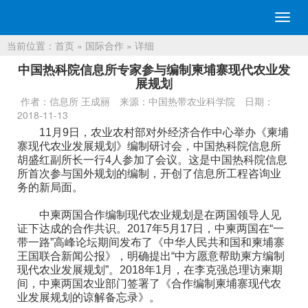
切
换
当前位置：
首页
»
国际合作
» 详细
导
航
中国热科院信息所专家参与编制柬埔寨现代农业发
展规划
作者：信息所 王成丽
来源：中国热带农业科学院
日期：
2018-11-13
11月9日，农业农村部对外经济合作中心举办《柬埔
寨现代农业发展规划》编制研讨会，中国热科院信息所
胡盛红副所长一行4人参加了会议。这是中国热科院信息
所首次参与国外规划的编制，开创了信息所工程咨询业
务的新局面。
中柬两国合作编制现代农业规划是在两国领导人见
证下达成的合作共识。2017年5月17日，中柬两国在“一
带一路”高峰论坛期间发布了《中华人民共和国和柬埔寨
王国联合新闻公报》，明确提出“中方愿意帮助柬方编制
现代农业发展规划”。2018年1月，在李克强总理访柬期
间，中柬两国农业部门签署了《合作编制柬埔寨现代农
业发展规划的谅解备忘录》。