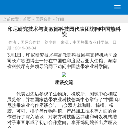
切
换
当前位置：
首页
»
国际合作
» 详细
导
航
印尼研究技术与高教部科技园代表团访问中国热科
院
作者：国际合作处 刘少姗
来源：中国热带农业科学院
日
期：2019-03-04
3月1日，印尼研究技术与高教部科技园与支持机构司原
司长卢歌图博士一行在中国驻印度尼西亚大使馆、海南
省科技厅有关领导陪同下访问中国热带农业科学院。
座谈交流
代表团先后参观了生物所、橡胶所、测试中心和院
展览馆，并在国家热带农业科技创新中心举行了“中国-印
尼热带农业合作座谈会”。与会双方就咖啡、棕榈、橡
胶、可可、椰子等作物种植、产品加工技术等方面的合
作进行了深入洽谈，对双方科技园区共建和研发机构结
对子事宜形成了初步合作意向。李开绵副院长出席座谈