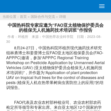
切
换
当前位置：
首页
»
国际合作与交流
» 详细
导
航
中国热科院专家应邀为“FAO亚太植物保护委员会
的植保无人机施药技术培训班”作报告
作者：环植所
来源：中国热带农业科学院
日期：2023-08-
30
8月24-27日，中国热科院环植所现代施药技术研究
组林勇博士和姜蕾博士应FAO亚太地区植保委员会(FAO-
APPPC)邀请，参加“APPPC Regional Training
Workshop on Pesticide Application by Unmanned Aerial
Vehicles (UAV) (亚太植物保护委员会植保无人机施药技
术培训班)”，并作题为“Application of plant protection
UAV on tropical fruit trees for the control of diseases and
pests (植保无人机在热带果树病虫害防控上的应用)”的培
训报告。
FAO代表及农业农村部种植业司、农业农村部农药
检定所等领导和专家出席。来自亚太地区12个国家的学