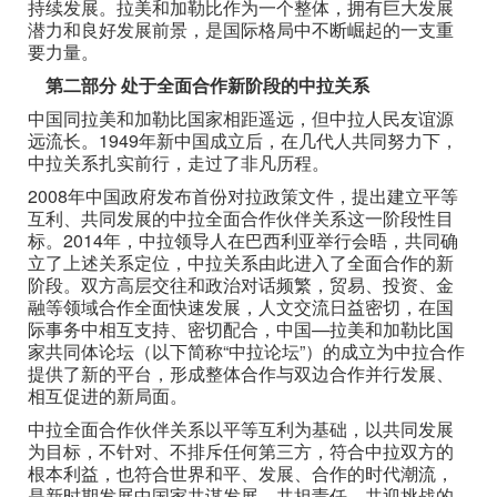
持续发展。拉美和加勒比作为一个整体，拥有巨大发展
潜力和良好发展前景，是国际格局中不断崛起的一支重
要力量。
第二部分 处于全面合作新阶段的中拉关系
中国同拉美和加勒比国家相距遥远，但中拉人民友谊源
远流长。1949年新中国成立后，在几代人共同努力下，
中拉关系扎实前行，走过了非凡历程。
2008年中国政府发布首份对拉政策文件，提出建立平等
互利、共同发展的中拉全面合作伙伴关系这一阶段性目
标。2014年，中拉领导人在巴西利亚举行会晤，共同确
立了上述关系定位，中拉关系由此进入了全面合作的新
阶段。双方高层交往和政治对话频繁，贸易、投资、金
融等领域合作全面快速发展，人文交流日益密切，在国
际事务中相互支持、密切配合，中国—拉美和加勒比国
家共同体论坛（以下简称“中拉论坛”）的成立为中拉合作
提供了新的平台，形成整体合作与双边合作并行发展、
相互促进的新局面。
中拉全面合作伙伴关系以平等互利为基础，以共同发展
为目标，不针对、不排斥任何第三方，符合中拉双方的
根本利益，也符合世界和平、发展、合作的时代潮流，
是新时期发展中国家共谋发展、共担责任、共迎挑战的