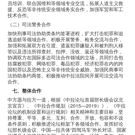
员培训、联合国维和等领域专业交流，拓展人道主义救
援、反恐等非传统安全领域务实合作，加强军贸和军工
技术合作。
（二）司法警务合作
加快刑事司法协助类条约签署进程，扩大打击犯罪和追
逃追赃等领域合作。积极开展警务、检务交流与合作，
加强和拓展双方在引渡、遣返犯罪嫌疑人和被判刑人移
管以及违法所得查封、扣押、没收、返还等领域合作，
协调双方在国际多边司法合作领域的立场，共同打击包
括腐败犯罪、网络犯罪、毒品犯罪、经济犯罪在内的跨
国犯罪以及恐怖主义等非传统安全威胁。加强民商事司
法协助条约商签。积极推动中拉法院间开展司法交流与
合作。
七、整体合作
中方愿与拉方一道，根据《中拉论坛首届部长级会议北
京宣言》、《中拉合作规划（2015—2019）》、《中拉
论坛的机制设置和运行规则》相关精神和主要目标，坚
持尊重、平等、多元、互利、合作、开放、包容和不设
条件原则，积极推进论坛框架下各领域合作。发挥好论
坛部长级会议、中国—拉共体“四驾马车”外长对话、国家