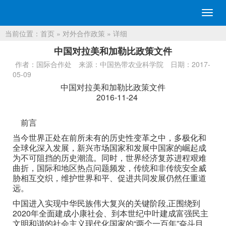
切
换
当前位置：
首页
»
对外合作政策
» 详细
导
航
中国对拉美和加勒比政策文件
作者：国际合作处
来源：中国热带农业科学院
日期：2017-
05-09
中国对拉美和加勒比政策文件
2016-11-24
前言
当今世界正处在前所未有的历史性变革之中，多极化和
全球化深入发展，新兴市场国家和发展中国家的崛起成
为不可阻挡的历史潮流。同时，世界经济复苏进程艰难
曲折，国际和地区热点问题频发，传统和非传统安全威
胁相互交织，维护世界和平、促进共同发展仍然任重道
远。
中国进入实现中华民族伟大复兴的关键阶段,正围绕到
2020年全面建成小康社会、到本世纪中叶建成富强民主
文明和谐的社会主义现代化国家的“两个一百年”奋斗目