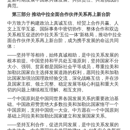
典范。
第三部分 推动中拉全面合作伙伴关系再上新台阶
中方致力于构建政治上真诚互信、经贸上合作共赢、人
文上互学互鉴、国际事务中密切协作、整体合作和双边
关系相互促进的中拉关系“五位一体”新格局，推动中拉全
面合作伙伴关系再上新台阶，成为携手发展的命运共同
体：
——坚持平等相待，始终真诚相助，是中拉关系发展的
根本前提。中国坚持和平共处五项原则，坚持国家不分
大小、强弱、贫富都是国际社会平等成员，尊重拉美和
加勒比国家自主选择发展道路的权利，愿同拉美和加勒
比国家加强治国理政经验交流，深化战略互信，并在涉
及国家主权、领土完整、稳定发展等核心利益和重大关
切的问题上继续相互理解、相互支持。
一个中国原则是中国同世界各国发展关系的重要政治基
础。中国政府赞赏绝大多数拉美和加勒比国家恪守一个
中国原则，支持中国统一大业。中方愿在一个中国原则
基础上同拉美和加勒比国家建立和发展国家关系。
——坚持互利合作，促进共同发展，是中拉关系发展的