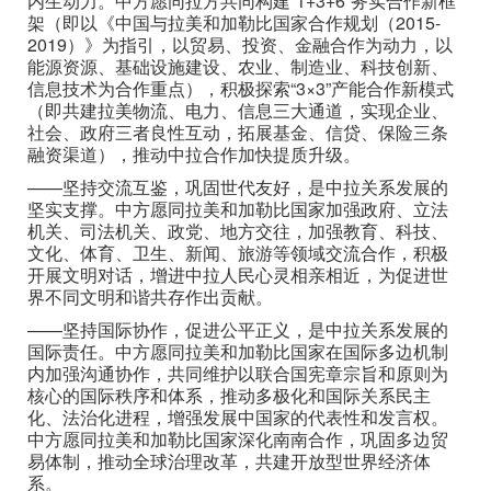
内生动力。中方愿同拉方共同构建“1+3+6”务实合作新框
架（即以《中国与拉美和加勒比国家合作规划（2015-
2019）》为指引，以贸易、投资、金融合作为动力，以
能源资源、基础设施建设、农业、制造业、科技创新、
信息技术为合作重点），积极探索“3×3”产能合作新模式
（即共建拉美物流、电力、信息三大通道，实现企业、
社会、政府三者良性互动，拓展基金、信贷、保险三条
融资渠道），推动中拉合作加快提质升级。
——坚持交流互鉴，巩固世代友好，是中拉关系发展的
坚实支撑。中方愿同拉美和加勒比国家加强政府、立法
机关、司法机关、政党、地方交往，加强教育、科技、
文化、体育、卫生、新闻、旅游等领域交流合作，积极
开展文明对话，增进中拉人民心灵相亲相近，为促进世
界不同文明和谐共存作出贡献。
——坚持国际协作，促进公平正义，是中拉关系发展的
国际责任。中方愿同拉美和加勒比国家在国际多边机制
内加强沟通协作，共同维护以联合国宪章宗旨和原则为
核心的国际秩序和体系，推动多极化和国际关系民主
化、法治化进程，增强发展中国家的代表性和发言权。
中方愿同拉美和加勒比国家深化南南合作，巩固多边贸
易体制，推动全球治理改革，共建开放型世界经济体
系。