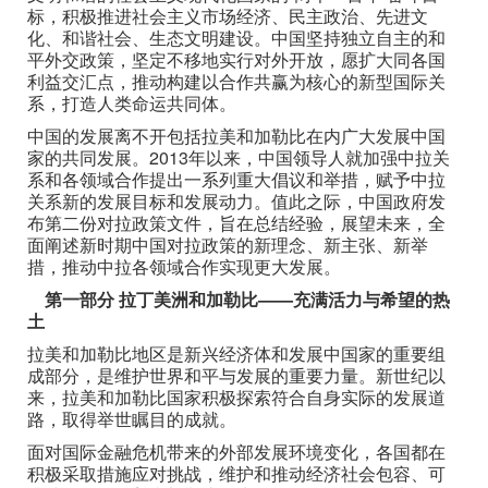
标，积极推进社会主义市场经济、民主政治、先进文
化、和谐社会、生态文明建设。中国坚持独立自主的和
平外交政策，坚定不移地实行对外开放，愿扩大同各国
利益交汇点，推动构建以合作共赢为核心的新型国际关
系，打造人类命运共同体。
中国的发展离不开包括拉美和加勒比在内广大发展中国
家的共同发展。2013年以来，中国领导人就加强中拉关
系和各领域合作提出一系列重大倡议和举措，赋予中拉
关系新的发展目标和发展动力。值此之际，中国政府发
布第二份对拉政策文件，旨在总结经验，展望未来，全
面阐述新时期中国对拉政策的新理念、新主张、新举
措，推动中拉各领域合作实现更大发展。
第一部分 拉丁美洲和加勒比——充满活力与希望的热
土
拉美和加勒比地区是新兴经济体和发展中国家的重要组
成部分，是维护世界和平与发展的重要力量。新世纪以
来，拉美和加勒比国家积极探索符合自身实际的发展道
路，取得举世瞩目的成就。
面对国际金融危机带来的外部发展环境变化，各国都在
积极采取措施应对挑战，维护和推动经济社会包容、可