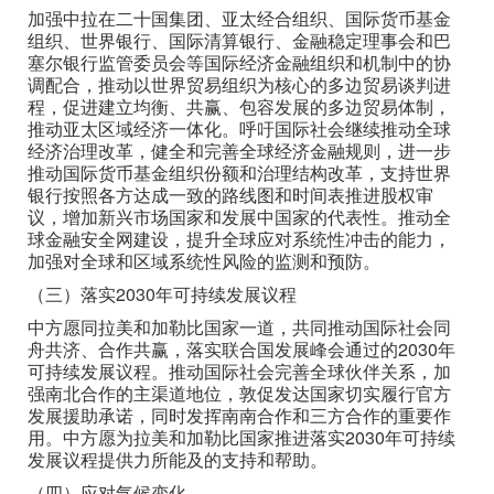
加强中拉在二十国集团、亚太经合组织、国际货币基金
组织、世界银行、国际清算银行、金融稳定理事会和巴
塞尔银行监管委员会等国际经济金融组织和机制中的协
调配合，推动以世界贸易组织为核心的多边贸易谈判进
程，促进建立均衡、共赢、包容发展的多边贸易体制，
推动亚太区域经济一体化。呼吁国际社会继续推动全球
经济治理改革，健全和完善全球经济金融规则，进一步
推动国际货币基金组织份额和治理结构改革，支持世界
银行按照各方达成一致的路线图和时间表推进股权审
议，增加新兴市场国家和发展中国家的代表性。推动全
球金融安全网建设，提升全球应对系统性冲击的能力，
加强对全球和区域系统性风险的监测和预防。
（三）落实2030年可持续发展议程
中方愿同拉美和加勒比国家一道，共同推动国际社会同
舟共济、合作共赢，落实联合国发展峰会通过的2030年
可持续发展议程。推动国际社会完善全球伙伴关系，加
强南北合作的主渠道地位，敦促发达国家切实履行官方
发展援助承诺，同时发挥南南合作和三方合作的重要作
用。中方愿为拉美和加勒比国家推进落实2030年可持续
发展议程提供力所能及的支持和帮助。
（四）应对气候变化