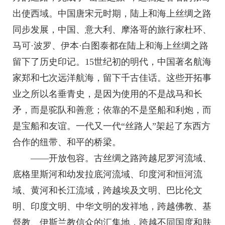
出使西域。中国唐宋元时期，陆上和海上丝绸之路
同步发展，中国、意大利、摩洛哥的旅行家杜环、
马可·波罗、伊本·白图泰都在陆上和海上丝绸之路
留下了历史印记。15世纪初的明代，中国著名航海
家郑和七次远洋航海，留下千古佳话。这些开拓事
业之所以名垂青史，是因为使用的不是战马和长
矛，而是驼队和善意；依靠的不是坚船和利炮，而
是宝船和友谊。一代又一代“丝路人”架起了东西方
合作的纽带、和平的桥梁。
——开放包容。古丝绸之路跨越尼罗河流域、
底格里斯河和幼发拉底河流域、印度河和恒河流
域、黄河和长江流域，跨越埃及文明、巴比伦文
明、印度文明、中华文明的发祥地，跨越佛教、基
督教、伊斯兰教信众的汇集地，跨越不同国度和肤