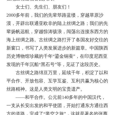
女士们、先生们、朋友们！
2000多年前，我们的先辈筚路蓝缕，穿越草原沙
漠，开辟出联通亚欧非的陆上丝绸之路；我们的先
辈扬帆远航，穿越惊涛骇浪，闯荡出连接东西方的
海上丝绸之路。古丝绸之路打开了各国友好交往的
新窗口，书写了人类发展进步的新篇章。中国陕西
历史博物馆珍藏的千年“鎏金铜蚕”，在印度尼西亚
发现的千年沉船“黑石号”等，见证了这段历史。
古丝绸之路绵亘万里，延续千年，积淀了以和
平合作、开放包容、互学互鉴、互利共赢为核心的
丝路精神。这是人类文明的宝贵遗产。
——和平合作。公元前140多年的中国汉代，
一支从长安出发的和平使团，开始打通东方通往西
方的道路，完成了“凿空之旅”，这就是著名的张骞