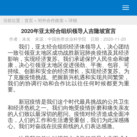
切
换
当前位置：
首页
»
对外合作政策
» 详细
导
航
2020年亚太经合组织领导人吉隆坡宣言
作者：未名
来源：中国热带农业科学院
日期：2020-11-20
我们，亚太经合组织经济体领导人，决心团结
一致引领亚太地区成功战胜新冠肺炎疫情及其经济
影响，实现经济复苏。我们承诺保护人民生命和健
康，决心引领亚太地区促进强劲、平衡、包容、可
持续、创新和安全的经济增长，实现经济复苏。为
了克服疫情挑战、把握新兴机遇和实现共同繁荣，
我们的协调行动和合作比以往任何时候都更为重
要。
新冠疫情是我们这个时代最具挑战的公共卫生
和经济危机之一。我们向饱受疫情折磨和痛失亲友
的人们致以最深切的慰问。疫情对经济造成全面冲
击，人们的工作和生活遭受重创，我们为此深感痛
心。我们对奋战在抗疫前线的人们表达感激。