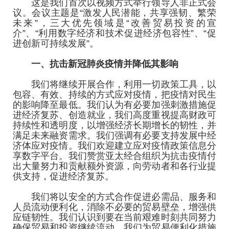
这是我们首次以视频方式举行领导人非正式会
议。会议主题是“激发人民潜能，共享强韧、繁荣
未来”，三大优先领域是“改善贸易投资的宣
介”、“利用数字经济和技术促进经济包容性”、“促
进创新可持续发展”。
一、抗击新冠肺炎疫情并降低其影响
我们将继续开展合作，利用一切政策工具，以
包容、有效、持续的方式应对疫情，把疫情对民生
的影响降至最低。我们认为有必要加强刺激措施促
进经济复苏、创造就业，我们高度重视提高财政可
持续性和透明度，以增强经济长期增长的韧性，并
满足未来融资需求。我们强调有必要支持发展中经
济体应对疫情。我们欢迎建立应对疫情政策信息分
享数字平台。我们赞赏亚太经合组织为抗击疫情付
出大量努力和贡献额外资源，向劳动者和各行业提
供支持，促进经济复苏。
我们将以安全的方式合作促进必需品、服务和
人员流动便利化，消除不必要的贸易壁垒，增强供
应链韧性。我们认识到要在当前艰难时刻共同努力
确保贸易和投资继续流动。我们为贸易便利化措施