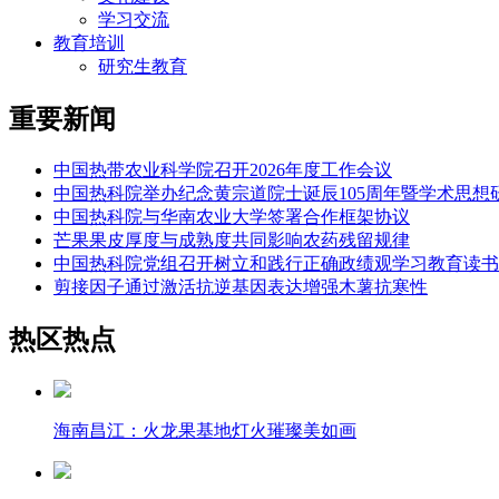
学习交流
教育培训
研究生教育
重要新闻
中国热带农业科学院召开2026年度工作会议
中国热科院举办纪念黄宗道院士诞辰105周年暨学术思想
中国热科院与华南农业大学签署合作框架协议
芒果果皮厚度与成熟度共同影响农药残留规律
中国热科院党组召开树立和践行正确政绩观学习教育读书
剪接因子通过激活抗逆基因表达增强木薯抗寒性
热区热点
海南昌江：火龙果基地灯火璀璨美如画