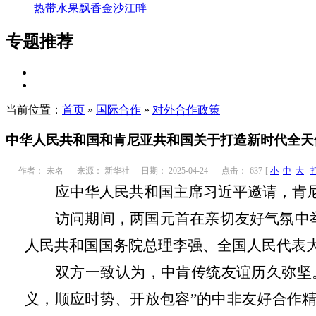
热带水果飘香金沙江畔
专题推荐
当前位置：
首页
»
国际合作
»
对外合作政策
中华人民共和国和肯尼亚共和国关于打造新时代全天
作者：
未名
来源： 新华社
日期： 2025-04-24
点击：
637
[
小
中
大
应中华人民共和国主席习近平邀请，肯
访问期间，两国元首在亲切友好气氛中
人民共和国国务院总理李强、全国人民代表
双方一致认为，中肯传统友谊历久弥坚
义，顺应时势、开放包容”的中非友好合作精