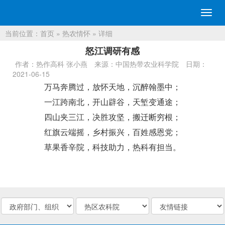
切
换
当前位置：
首页
»
热农情怀
» 详细
导
航
怒江调研有感
作者：热作高科 张小燕
来源：中国热带农业科学院
日期：
2021-06-15
万马奔腾过，放怀天地，沉醉翰墨中；
一江跨南北，开山辟谷，天堑变通途；
四山夹三江，决胜攻坚，搬迁断穷根；
红旗云端摇，乡村振兴，百姓感恩党；
草果香辛院，科技助力，热科有担当。