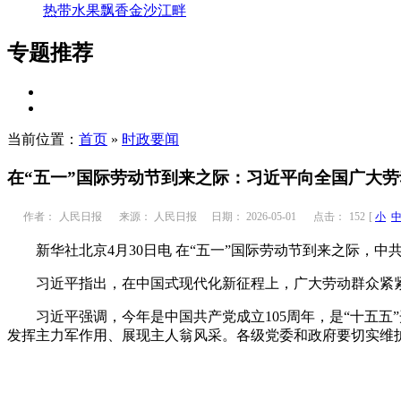
热带水果飘香金沙江畔
专题推荐
当前位置：
首页
»
时政要闻
在“五一”国际劳动节到来之际：习近平向全国广大
作者：
人民日报
来源： 人民日报
日期： 2026-05-01
点击：
152
[
小
新华社北
京
4
月
30
日电 在
“
五一
”
国际劳动节到来之际，中
习近平指出，在中国式现代化新征程上，广大劳动群众紧紧
习近平强调，今年是中国共产党成立105周年，是“十五五
发挥主力军作用、展现主人翁风采。各级党委和政府要切实维