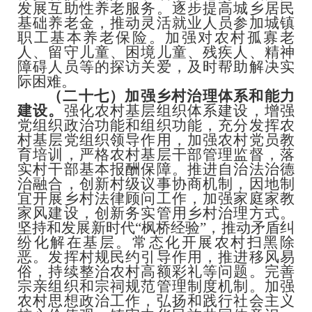
发展互助性养老服务。逐步提高城乡居民
基础养老金，推动灵活就业人员参加城镇
职工基本养老保险。加强对农村孤寡老
人、留守儿童、困境儿童、残疾人、精神
障碍人员等的探访关爱，及时帮助解决实
际困难。
（二十七）加强乡村治理体系和能力
建设。
强化农村基层组织体系建设，增强
党组织政治功能和组织功能，充分发挥农
村基层党组织领导作用，加强农村党员教
育培训，严格农村基层干部管理监督，落
实村干部基本报酬保障。推进自治法治德
治融合，创新村级议事协商机制，因地制
宜开展乡村法律顾问工作，加强家庭家教
家风建设，创新务实管用乡村治理方式。
坚持和发展新时代
“枫桥经验”，推动矛盾纠
纷化解在基层。常态化开展农村扫黑除
恶。发挥村规民约引导作用，推进移风易
俗，持续整治农村高额彩礼等问题。完善
宗亲组织和宗祠规范管理制度机制。加强
农村思想政治工作，弘扬和践行社会主义