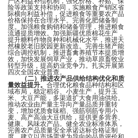
产区利益补偿机制，强化价格、补贴、保
险等政策支持和协同，实施粮食产销区省
际横向利益补偿，促进粮食等重要农产品
价格保持在合理水平。完善化肥储备制
度。加强粮食购销和储备管理，推进粮食
流通提质增效。加强新疆优质棉花生产，
提升糖料作物良种和机械化水平，推进天
然橡胶老旧胶园更新改造。完善生猪产能
综合调控机制，推进畜禽养殖节本提质增
效，加快发展饲草产业，推动草原畜牧业
转型升级，提高奶业竞争力。扎实开展第
四次全国农业普查。
（二）推进农产品供给结构优化和质
量效益提升。
合理优化粮食品种结构和区
域布局，稳定稻谷、小麦生产，提升玉
米、大豆产能，多渠道扩大食用油供给。
推动农业由产量主导向产量品质并重转
变，增加优质食味稻、强筋弱筋专用小
麦、高产高油大豆供给，提供更多营养、
健康、风味农产品。健全农业标准体系，
完善农产品质量安全承诺达标合格证制
度，建立以市场需求为导向的品质评价和