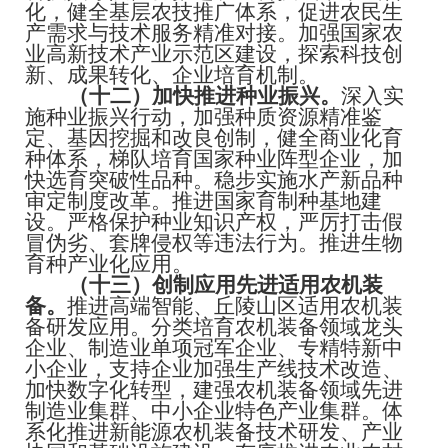
化，健全基层农技推广体系，促进农民生
产需求与技术服务精准对接。加强国家农
业高新技术产业示范区建设，探索科技创
新、成果转化、企业培育机制。
（十二）加快推进种业振兴。
深入实
施种业振兴行动，加强种质资源精准鉴
定、基因挖掘和改良创制，健全商业化育
种体系，梯队培育国家种业阵型企业，加
快选育突破性品种。稳步实施水产新品种
审定制度改革。推进国家育制种基地建
设。严格保护种业知识产权，严厉打击假
冒伪劣、套牌侵权等违法行为。推进生物
育种产业化应用。
（十三）创制应用先进适用农机装
备。
推进高端智能、丘陵山区适用农机装
备研发应用。分类培育农机装备领域龙头
企业、制造业单项冠军企业、专精特新中
小企业，支持企业加强生产线技术改造、
加快数字化转型，建强农机装备领域先进
制造业集群、中小企业特色产业集群。体
系化推进新能源农机装备技术研发、产业