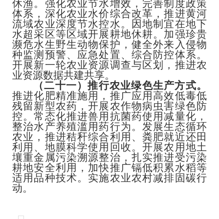
休渔。强化农业节水增效，完善制度政策
体系，深化农业水价综合改革，推进黄河
流域农业深度节水控水。因地制宜在地下
水超采区等区域开展耕地休耕。加强珍贵
濒危水生野生动物保护，健全外来入侵物
种监测预警、应急处置、综合防控体系。
开展新一轮农业资源调查与区划，推进农
业资源数据共建共享。
（二十一）推行农业绿色生产方式。
推进化肥精准施用，推广应用高效低毒低
残留新型农药，开展农作物病虫害绿色防
控。常态化推进兽用抗菌药使用减量化，
整治水产养殖滥用药行为。发展生态循环
农业，推进秸秆综合利用、粪肥就近还田
利用、地膜科学使用回收。开展农用地土
壤重金属污染溯源整治，扎实推进受污染
耕地安全利用，加快推广镉低积累水稻等
适用品种技术。实施农业农村减排固碳行
动。