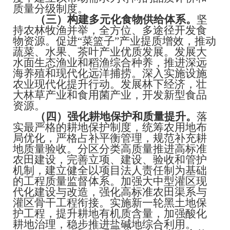
质量分级制度。
（三）构建多元化食物供给体系。
坚
持农林牧渔并举，全方位、多途径开发食
物资源。促进
“菜篮子”产业提质增效，推动
蔬菜、水果、茶叶产业优质发展。发展大
水面生态渔业和稻渔综合种养，推进深远
海养殖和现代化远洋捕捞。深入实施设施
农业现代化提升行动。发展林下经济，壮
大林草产业和食用菌产业，开发新型食品
资源。
（四）强化耕地保护和质量提升。
落
实最严格的耕地保护制度，统筹农用地布
局优化，严格占补平衡管理，规范补充耕
地质量验收。分区分类高质量推进高标准
农田建设，完善立项、建设、验收和管护
机制，建立健全以项目法人责任制为基础
的工程质量监督体系。加强大中型灌区现
代化建设与改造，强化高标准农田渠系与
灌区骨干工程衔接。实施新一轮黑土地保
护工程，提升耕地有机质含量，加强酸化
耕地治理，稳步推进盐碱地综合利用。