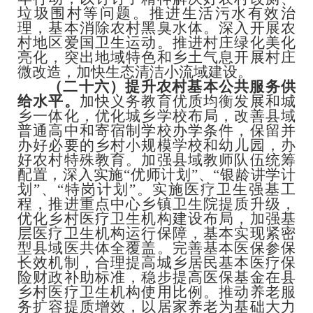
垃圾围村等问题。推进生活污水有效治
理，基本消除农村黑臭水体。深入开展农
村地区爱国卫生运动。推进村庄绿化美化
亮化，突出地域特色和乡土气息开展村庄
微改造，加快生态清洁小流域建设。
（二十六）提升农村基本公共服务供
给水平。
加快义务教育优质均衡发展和城
乡一体化，优化城乡学校布局，改善县域
普通高中和寄宿制学校办学条件，保留并
办好必要的乡村小规模学校和幼儿园，办
好农村特殊教育。加强县域教师队伍统筹
配置，深入实施
“优师计划”、“银龄讲学计
划”、“特岗计划”。实施医疗卫生强基工
程，推进重点中心乡镇卫生院提质升级，
优化乡村医疗卫生机构建设布局，加强基
层医疗卫生机构运行保障，基本实现紧密
型县域医共体全覆盖。完善基本医保参保
长效机制，合理提高城乡居民基本医疗保
险财政补助标准，稳步提高医保基金在县
乡村医疗卫生机构使用比例。推动养老服
务扩容提质增效，以居家养老为基础大力