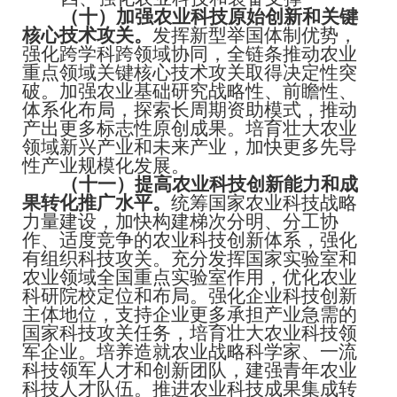
（十）加强农业科技原始创新和关键
核心技术攻关。
发挥新型举国体制优势，
强化跨学科跨领域协同，全链条推动农业
重点领域关键核心技术攻关取得决定性突
破。加强农业基础研究战略性、前瞻性、
体系化布局，探索长周期资助模式，推动
产出更多标志性原创成果。培育壮大农业
领域新兴产业和未来产业，加快更多先导
性产业规模化发展。
（十一）提高农业科技创新能力和成
果转化推广水平。
统筹国家农业科技战略
力量建设，加快构建梯次分明、分工协
作、适度竞争的农业科技创新体系，强化
有组织科技攻关。充分发挥国家实验室和
农业领域全国重点实验室作用，优化农业
科研院校定位和布局。强化企业科技创新
主体地位，支持企业更多承担产业急需的
国家科技攻关任务，培育壮大农业科技领
军企业。培养造就农业战略科学家、一流
科技领军人才和创新团队，建强青年农业
科技人才队伍。推进农业科技成果集成转