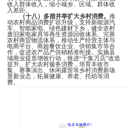
收入群体收入，缩小城乡、区域、群体收
入差距。
（十八）多措并举扩大乡村消费。
推
动农村商品消费扩容升级，支持新能源汽
车、智能家电、绿色建材下乡，健全农村
废旧家电家具等再生资源回收体系。完善
农村商贸物流体系，推动生产经营主体与
电商平台、商超餐饮企业、供销集市等合
作，促进农产品产供销精准衔接。实施县
域商业提质增效行动，推进
“
千集万店
”
改造
提升。扩大农村服务消费，培育丰收市
集、赛事演出、休闲露营等乡村消费新场
景新业态，拓展健康、养老、托幼等消
费。