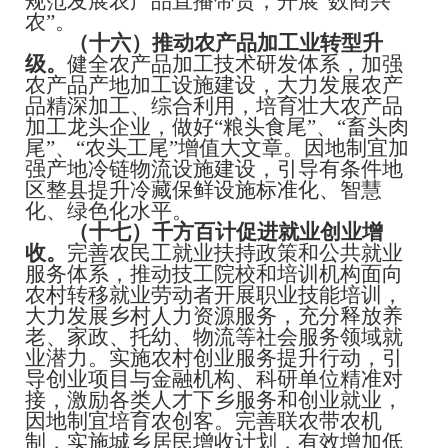
规范发展农产品直播带货，开展
“
数商兴
农
”
。
（十六）推动农产品加工业转型升
级。
健全农产品加工技术研发体系，加强
农产品产地加工设施建设，大力发展农产
品精深加工、综合利用，培育壮大农产品
加工龙头企业，做好
“
粮头食尾
”
、
“
畜头肉
尾
”
、
“
农头工尾
”
增值大文章。因地制宜加
强产地冷链物流设施建设，引导有条件地
区整县提升冷藏保鲜设施标准化、智慧
化、绿色化水平。
（十七）千方百计促进就业创业增
收。
完善农民工就业扶持政策和公共就业
服务体系，推动技工院校和培训机构面向
农村转移就业劳动者开展职业技能培训，
大力发展乡村人力资源服务，充分释放养
老、家政、托幼、物流等社会服务领域就
业潜力。实施农村创业服务提升行动，引
导创业项目与金融机构、科研单位精准对
接，激励各类人才下乡服务和创业就业，
因地制宜培育农创客。完善联农带农机
制，实施城乡居民增收计划，有效增加低