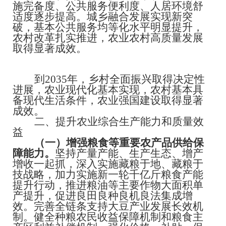
施完备度、公共服务便利度、人居环境舒
适度逐步提高。城乡融合发展实现新突
破，基本公共服务均等化水平明显提升，
农村改革扎实推进，农业农村高质量发展
取得显著
成效。
到
2035
年，乡村全面振兴取得决定性
进展，农业现代化基本实现，农村基本具
备现代生活条件，农业强国建设取得显著
成效。
二、提升农业综合生产能力和质量效
益
（一）增强粮食等重要农产品供给保
障能力。
坚持产量产能、生产生态、增产
增收一起抓，深入实施藏粮于地、藏粮于
技战略，加力实施新一轮千亿斤粮食产能
提升行动，推进粮油等主要作物大面积单
产提升，促进良田良种良机良法集成增
效。完善全链条支持大豆产业发展长效机
制。健全种粮农民收益保障机制和粮食主