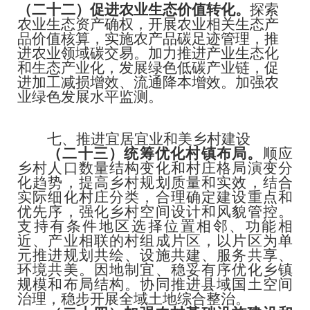
（二十二）促进农业生态价值转化。
探索
农业生态资产确权，开展农业相关生态产
品价值核算，实施农产品碳足迹管理，推
进农业领域碳交易。加力推进产业生态化
和生态产业化，发展绿色低碳产业链，促
进加工减损增效、流通降本增效。加强农
业绿色发展水平监测。
七、推进宜居宜业和美乡村建设
（二十三）统筹优化村镇布局。
顺应
乡村人口数量结构变化和村庄格局演变分
化趋势，提高乡村规划质量和实效，结合
实际细化村庄分类，合理确定建设重点和
优先序，强化乡村空间设计和风貌管控。
支持有条件地区选择位置相邻、功能相
近、产业相联的村组成片区，以片区为单
元推进规划共绘、设施共建、服务共享、
环境共美。因地制宜、稳妥有序优化乡镇
规模和布局结构。协同推进县域国土空间
治理，稳步开展全域土地综合整治。