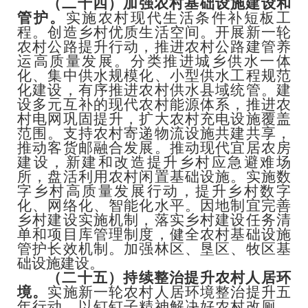
（二十四）加强农村基础设施建设和
管护。
实施农村现代生活条件补短板工
程。创造乡村优质生活空间。开展新一轮
农村公路提升行动，推进农村公路建管养
运高质量发展。分类推进城乡供水一体
化、集中供水规模化、小型供水工程规范
化建设，有序推进农村供水县域统管。建
设多元互补的现代农村能源体系，推进农
村电网巩固提升，扩大农村充电设施覆盖
范围。支持农村寄递物流设施共建共享，
推动客货邮融合发展。推动现代宜居农房
建设，新建和改造提升乡村应急避难场
所，盘活利用农村闲置基础设施。实施数
字乡村高质量发展行动，提升乡村数字
化、网络化、智能化水平。因地制宜完善
乡村建设实施机制，落实乡村建设任务清
单和项目库管理制度，健全农村基础设施
管护长效机制。加强林区、垦区、牧区基
础设施建设。
（二十五）持续整治提升农村人居环
境。
实施新一轮农村人居环境整治提升五
年行动，以钉钉子精神解决好农村改厕、