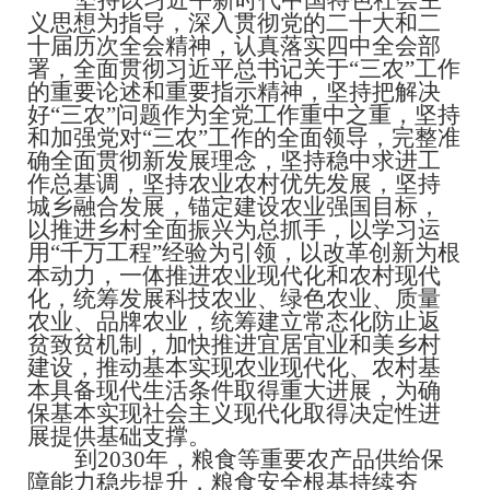
坚持以习近平新时代中国特色社会主
义思想为指导，深入贯彻党的二十大和二
十届历次全会精神，认真落实四中全会部
署，全面贯彻习近平总书记关于
“
三农
”
工作
的重要论述和重要指示精神，坚持把解决
好
“
三农
”
问题作为全党工作重中之重，坚持
和加强党对
“
三农
”
工作的全面领导，完整准
确全面贯彻新发展理念，坚持稳中求进工
作总基调，坚持农业农村优先发展，坚持
城乡融合发展，锚定建设农业强国目标，
以推进乡村全面振兴为总抓手，以学习运
用
“
千万工程
”
经验为引领，以改革创新为根
本动力，一体推进农业现代化和农村现代
化，统筹发展科技农业、绿色农业、质量
农业、品牌农业，统筹建立常态化防止返
贫致贫机制，加快推进宜居宜业和美乡村
建设，推动基本实现农业现代化、农村基
本具备现代生活条件取得重大进展，为确
保基本实现社会主义现代化取得决定性进
展提供基础支撑。
到
2030
年，粮食等重要农产品供给保
障能力稳步提升，粮食安全根基持续夯