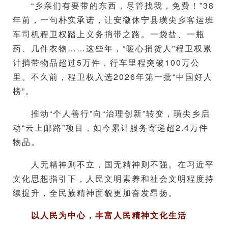
“乡亲们有要带的东西，尽管找我，免费！”38
年前，一句朴实承诺，让安徽休宁县璜尖乡客运班
车司机程卫权踏上义务捎带之路。一袋盐、一瓶
药、几件衣物……这些年，“暖心捎货人”程卫权累
计捎带物品超过5万件，行车里程突破100万公
里。不久前，程卫权入选2026年第一批“中国好人
榜”。
推动“个人善行”向“治理创新”转变，璜尖乡启
动“云上邮路”项目，如今累计服务寄递超2.4万件
物品。
人无精神则不立，国无精神则不强。在习近平
文化思想指引下，人民文明素养和社会文明程度持
续提升，全民族精神面貌更加奋发昂扬。
以人民为中心，丰富人民精神文化生活