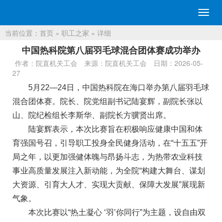
切
换
当前位置：
首页
»
职工之家
» 详细
导
航
中国热科院第八届羽毛球混合团体赛成功举办
作者：院直机关工会
来源：院直机关工会
日期：2026-05-
27
5月22—24日，中国热科院在海口举办第八届羽毛球
混合团体赛。院长、院党组副书记陆宴辉，副院长张以
山、院纪检组长李斯华、副院长方骥贤出席。
陆宴辉表示，本次比赛旨在积极响应健康中国和体
育强国号召，引导职工投身全民健身活动，在“十五五”开
局之年，以更加强健体魄与昂扬斗志，为热带农业科技
事业高质量发展注入新动能，为全院“构建大舞台、谋划
大资源、引育大人才、实现大贡献、保障大发展”展现新
气象。
本次比赛以“热土凝心 ‘羽’你同行”为主题，设自由双