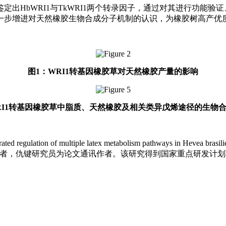
出HbWRI1与TkWRI1两个转录因子，通过对其进行功能验
一步增进对天然橡胶生物合成分子机制的认识，为橡胶树高产优
图1：WRI1转基因橡胶草对天然橡胶产量的影响
RI1转基因橡胶草中脂质、天然橡胶及相关类异戊烯途径的生物
d regulation of multiple latex metabolism pathways in Hevea bra
第一作者，仇键研究员为论文通讯作者。该研究得到国家重点研发