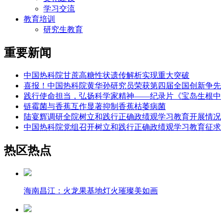
学习交流
教育培训
研究生教育
重要新闻
中国热科院甘蔗高糖性状遗传解析实现重大突破
喜报！中国热科院黄华孙研究员荣获第四届全国创新争先
践行使命担当，弘扬科学家精神——纪录片《宝岛生根中
链霉菌与香蕉互作显著抑制香蕉枯萎病菌
陆宴辉调研全院树立和践行正确政绩观学习教育开展情况
中国热科院党组召开树立和践行正确政绩观学习教育征求
热区热点
海南昌江：火龙果基地灯火璀璨美如画