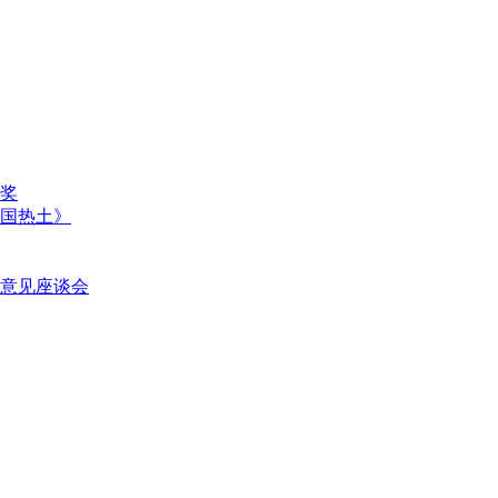
奖
国热土》
意见座谈会