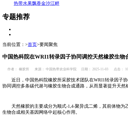
热带水果飘香金沙江畔
专题推荐
当前位置：
>
首页
>
要闻聚焦
中国热科院在WRI1转录因子协同调控天然橡胶生物
作者：
橡胶所
来源： 中国热带农业科学院
日期： 2025-11-03
点击：
1
近日，中国热科院橡胶所采胶技术团队在WRI1转录因子
协同调控多条碳代谢与橡胶生物合成通路，从而显著提升天然
天然橡胶的主要成分为顺式-1,4-聚异戊二烯，其前体物
生物合成相关基因网络中起核心作用。