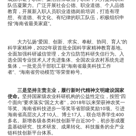
队伍凝聚力。广泛开展社会公德、职业道德、个人品德
教育，开展新入职人员职业道德岗前培训，打造有理
想、有道德、有文化、有纪律的职工队伍，积极组织申
报“海南省最美家庭”。
大力弘扬“爱国、创新、求实、奉献、协同、育人”的
科学家精神，2022年获首批全国科学家精神教育基地。
全面加强科研诚信管理，全方位防范科研失信行为。入
选全国专业技术人才先进集体、全国农业农村系统先进
集体，一批党员干部职工获“海南省最美科技工作
者”、“海南省劳动模范”等荣誉称号。
三是坚持主责主业，履行新时代精神文明建设国家
使命。
坚持国家级农业科研机构的公益性定位，按照“四
个面向”要求落实“国之大者”，2018年以来荣获神农奖一
等奖、海南省科技进步一等奖等省部级奖励10项。引进
海南省高层次人才10人、博士17人，联合培养学生400
多名。新增各级各类科技创新平台近30个，初步形成覆
盖基础研究、技术研发、成果转化、科技服务的全产业
链科技创新平台体系。