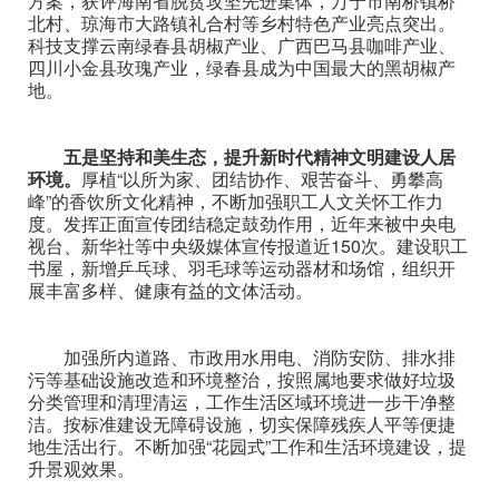
方案，获评海南省脱贫攻坚先进集体，万宁市南桥镇桥
北村、琼海市大路镇礼合村等乡村特色产业亮点突出。
科技支撑云南绿春县胡椒产业、广西巴马县咖啡产业、
四川小金县玫瑰产业，绿春县成为中国最大的黑胡椒产
地。
五是坚持和美生态，提升新时代精神文明建设人居
环境。
厚植“以所为家、团结协作、艰苦奋斗、勇攀高
峰”的香饮所文化精神，不断加强职工人文关怀工作力
度。发挥正面宣传团结稳定鼓劲作用，近年来被中央电
视台、新华社等中央级媒体宣传报道近150次。建设职工
书屋，新增乒乓球、羽毛球等运动器材和场馆，组织开
展丰富多样、健康有益的文体活动。
加强所内道路、市政用水用电、消防安防、排水排
污等基础设施改造和环境整治，按照属地要求做好垃圾
分类管理和清理清运，工作生活区域环境进一步干净整
洁。按标准建设无障碍设施，切实保障残疾人平等便捷
地生活出行。不断加强“花园式”工作和生活环境建设，提
升景观效果。