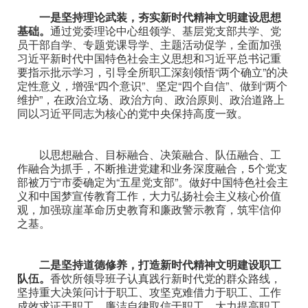
一是坚持理论武装，夯实新时代精神文明建设思想
基础。
通过党委理论中心组领学、基层党支部共学、党
员干部自学、专题党课导学、主题活动促学，全面加强
习近平新时代中国特色社会主义思想和习近平总书记重
要指示批示学习，引导全所职工深刻领悟“两个确立”的决
定性意义，增强“四个意识”、坚定“四个自信”、做到“两个
维护”，在政治立场、政治方向、政治原则、政治道路上
同以习近平同志为核心的党中央保持高度一致。
以思想融合、目标融合、决策融合、队伍融合、工
作融合为抓手，不断推进党建和业务深度融合，5个党支
部被万宁市委确定为“五星党支部”。做好中国特色社会主
义和中国梦宣传教育工作，大力弘扬社会主义核心价值
观，加强琼崖革命历史教育和廉政警示教育，筑牢信仰
之基。
二是坚持道德修养，打造新时代精神文明建设职工
队伍。
香饮所领导班子认真践行新时代党的群众路线，
坚持重大决策问计于职工、攻坚克难借力于职工、工作
成效求证于职工、廉洁自律取信于职工，大力提高职工