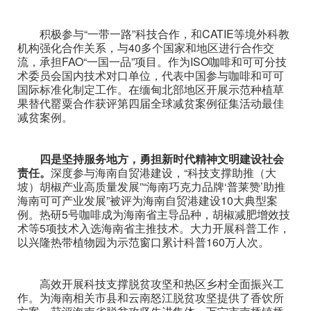
积极参与“一带一路”科技合作，和CATIE等境外科教
机构强化合作关系，与40多个国家和地区进行合作交
流，承担FAO“一国一品”项目。作为ISO咖啡和可可分技
术委员会国内技术对口单位，代表中国参与咖啡和可可
国际标准化制定工作。在缅甸北部地区开展示范种植草
果替代罂粟合作获评第四届全球减贫案例征集活动最佳
减贫案例。
四是坚持服务地方，勇担新时代精神文明建设社会
责任。
深度参与海南自贸港建设，“科技支撑助推（大
坡）胡椒产业高质量发展”“海南巧克力品牌‘普莱赞’助推
海南可可产业发展”被评为海南自贸港建设10大典型案
例。热研5号咖啡成为海南省主导品种，胡椒减肥增效技
术等5项技术入选海南省主推技术。大力开展科普工作，
以兴隆热带植物园为示范窗口累计科普160万人次。
高效开展科技支撑脱贫攻坚和热区乡村全面振兴工
作。为海南相关市县和云南怒江脱贫攻坚提供了香饮所