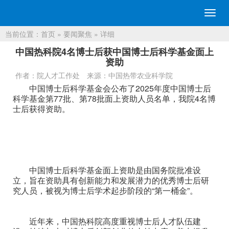
切
换
当前位置：
首页
»
要闻聚焦
» 详细
导
航
中国热科院4名博士后获中国博士后科学基金面上
资助
作者：院人才工作处
来源：中国热带农业科学院
中国博士后科学基金会公布了2025年度中国博士后
科学基金第77批、第78批面上资助人员名单，我院4名博
士后获得资助。
中国博士后科学基金面上资助是由国务院批准设
立，旨在资助具有创新能力和发展潜力的优秀博士后研
究人员，被视为博士后学术起步阶段的“第一桶金”。
近年来，中国热科院高度重视博士后人才队伍建