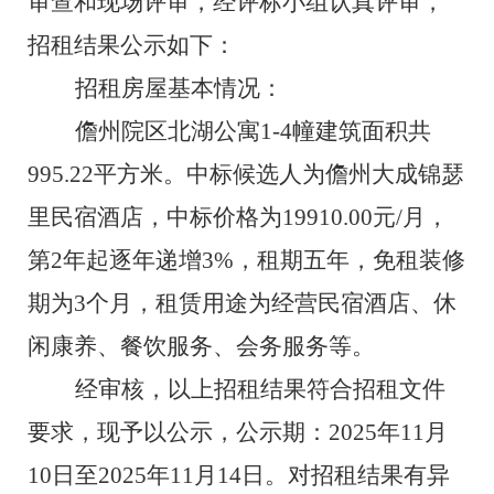
审查和现场评审，经评标小组认真评审，
招
租
结果公示如下：
招
租
房屋基本情况：
儋州院区北湖公寓
1-4
幢建筑面积
共
995.22
平方米
。
中标候选人
为儋州大成锦瑟
里民宿酒店，
中标价格
为
19910
.00
元
/
月，
第
2
年起逐年递增
3%
，
租期
五
年
，免租装修
期
为
3
个月
，
租赁用途
为
经营民宿酒店、休
闲康养、餐饮服务、会务服务等
。
经审核，以上招
租
结果符合招
租
文件
要求，现予以公示，公示期：
202
5
年
11
月
10
日至
202
5
年
11
月
14
日。对招
租
结果有异