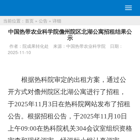
切
换
当前位置：
首页
»
公告
» 详细
导
航
中国热带农业科学院儋州院区北湖公寓招租结果公
示
作者：院成果转化处
来源：中国热带农业科学院
日期：
2025-11-10
根据热科院审定的出租
方案，
通过公
开方式对
儋州院区北湖公寓
进
行
了
招
租
，
于
202
5
年
11
月
3
日在热科院网站发布了招
租
公告
。
根据招
租
公告，于
202
5
年
11
月
10
日
上午
09
:00
在热科院机关
30
4
会议室组织资格