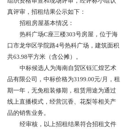
组织资格审查和现场评审，经评标小组认
真评审，招
租
结果公示如下：
招
租
房屋基本情况：
热科广场
C
座
三
楼
3
0
3
号房屋，
位于海
口市龙华区学院路
4
号热科广场，
建筑面积
共
63.98
平方米（含公摊）
。
中标候选人为
海南自贸区钰汇煌艺术
品有限公司
，
中标价格
为
3199
.00
元
/
月，
租
期
一
年
，
无
免租装修期，
租赁用途
为通过
线上直播模式，经营沉香、花梨等相关产
品的销售业务。
经审核，以上招
租
结果符合招
租
文件