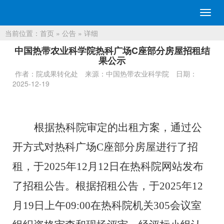
切
换
当前位置：
首页
»
公告
» 详细
导
航
中国热带农业科学院热科广场C座部分房屋招租结
果公示
作者：院成果转化处
来源：中国热带农业科学院
日期：
2025-12-19
根据热科院审定的出租
方案，
通过公
开方式对
热科广场
C
座
部分房屋进
行
了
招
租
，于
202
5
年
12
月
12
日在热科院网站发布
了招
租
公告
。
根据招
租
公告，于
202
5
年
12
月
19
日上午
09
:00
在热科院机关
30
5
会议室