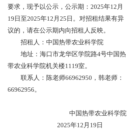
要求，现予以公示，公示期：
202
5
年
12
月
19
日至
202
5
年
12
月
25
日。对招
租
结果有异
议的，请在公示期内向招
租
人反映。
招
租
人：
中国热带农业科学院
地址：海口市龙华区学院路
4
号中国热
带农业科学院机关楼
1119
室。
联系人：
陈老师
66962950
，
韩老师：
66962956
。
中国热带农业科学院
202
5
年
12
月
19
日