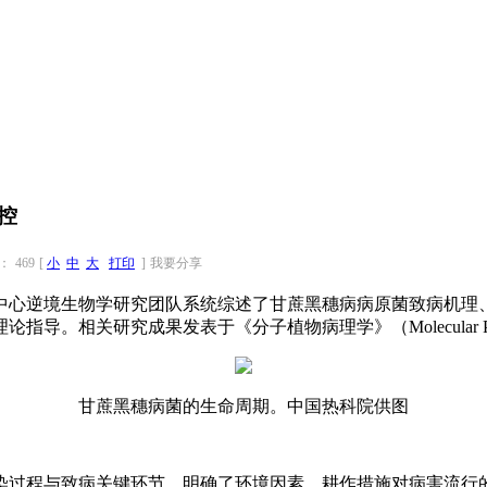
控
：
469
[
小
中
大
打印
]
我要分享
中心逆境生物学研究团队系统综述了甘蔗黑穗病病原菌致病机理
关研究成果发表于《分子植物病理学》（Molecular Plant P
甘蔗黑穗病菌的生命周期。中国热科院供图
ineum的完整侵染过程与致病关键环节，明确了环境因素、耕作措施对