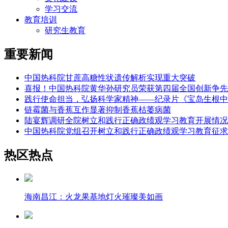
学习交流
教育培训
研究生教育
重要新闻
中国热科院甘蔗高糖性状遗传解析实现重大突破
喜报！中国热科院黄华孙研究员荣获第四届全国创新争先
践行使命担当，弘扬科学家精神——纪录片《宝岛生根中
链霉菌与香蕉互作显著抑制香蕉枯萎病菌
陆宴辉调研全院树立和践行正确政绩观学习教育开展情况
中国热科院党组召开树立和践行正确政绩观学习教育征求
热区热点
海南昌江：火龙果基地灯火璀璨美如画