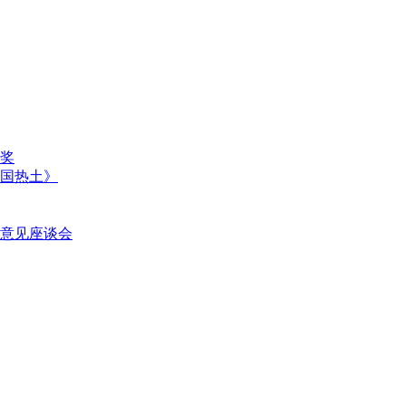
奖
国热土》
意见座谈会