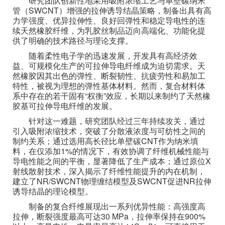
研究团队创新性地采用吸附浓缩工艺与单壁碳纳米
管（SWCNT）增强的拉伸诱导结晶策略，制备出具有高
力学强度、优异拉伸性、良好回弹性和稳定导电性的连
续天然橡胶纤维，为乳胶丝制品迈向高端化、功能化提
供了明确的技术路径与理论支撑。
随着柔性电子学的迅速发展，开发具有高经济效
益、可规模化生产的可拉伸导电纤维成为迫切需求。天
然橡胶因其出色的弹性、断裂韧性、抗疲劳性和易加工
特性，被视为理想的弹性基体材料。然而，复合材料体
系中存在的若干固有“权衡”效应，长期以来制约了天然橡
胶基可拉伸导电纤维的发展。
针对这一难题，研究团队经过三年持续攻关，通过
引入吸附浓缩技术，突破了分散液浓度与可纺性之间的
制约关系；通过选用高长径比单壁碳CNT作为纳米填
料，在仅添加1%的情况下，有效协调了纤维机械性能与
导电性能之间的平衡，显著降低了生产成本；通过原位X
射线散射技术，深入揭示了纤维性能提升的内在机制，
建立了NR/SWCNT物理缠结模型及SWCNT促进NR拉伸
诱导结晶的理论模型。
制备的复合纤维展现出一系列优异性能：高强度高
拉伸，断裂强度最高可达30 MPa，拉伸率保持在900%