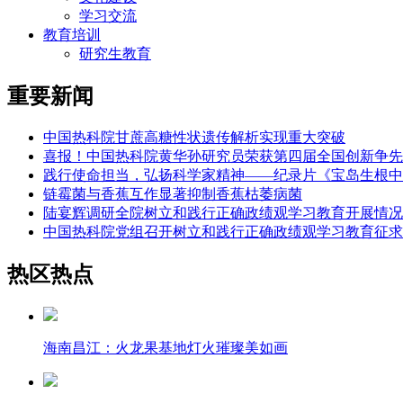
学习交流
教育培训
研究生教育
重要新闻
中国热科院甘蔗高糖性状遗传解析实现重大突破
喜报！中国热科院黄华孙研究员荣获第四届全国创新争先
践行使命担当，弘扬科学家精神——纪录片《宝岛生根中
链霉菌与香蕉互作显著抑制香蕉枯萎病菌
陆宴辉调研全院树立和践行正确政绩观学习教育开展情况
中国热科院党组召开树立和践行正确政绩观学习教育征求
热区热点
海南昌江：火龙果基地灯火璀璨美如画