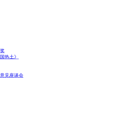
奖
国热土》
意见座谈会