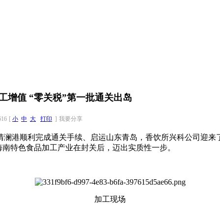
增值 “零关税”第一批通关出岛
616
[
小
中
大
打印
]
我要分享
文昌清澜港顺利完成通关手续、启运山东青岛，香饮所兴科公司迎来
着海南特色食品加工产业在封关后，迈出实质性一步。
加工现场