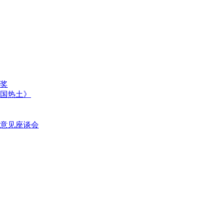
奖
国热土》
意见座谈会