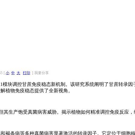
55
[
小
中
大
打印
]
我要分享
ScPR1模块调控甘蔗免疫稳态新机制。该研究系统阐明了甘蔗转录因
为理解植物免疫稳态提供了全新视角。
重要作物，但其生产饱受真菌病害威胁。揭示植物如何精准调控免疫反应
腐病和褐条病等多种真菌病害显著激活的转录因子。它定位于细胞