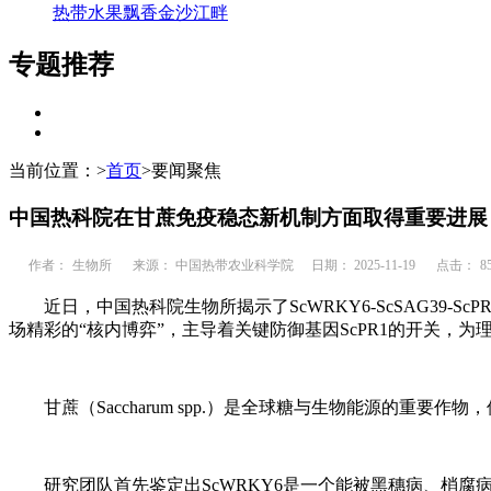
热带水果飘香金沙江畔
专题推荐
当前位置：
>
首页
>
要闻聚焦
中国热科院在甘蔗免疫稳态新机制方面取得重要进展
作者：
生物所
来源： 中国热带农业科学院
日期： 2025-11-19
点击：
8
近日，中国热科院生物所揭示了ScWRKY6-ScSAG39-
场精彩的“核内博弈”，主导着关键防御基因ScPR1的开关，
甘蔗（Saccharum spp.）是全球糖与生物能源的
研究团队首先鉴定出ScWRKY6是一个能被黑穗病、梢