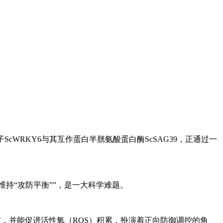
子ScWRKY6与其互作蛋白半胱氨酸蛋白酶ScSAG39，正通过一
，维持“攻防平衡””，是一大科学难题。
核，并能促进活性氧（ROS）积累，扮演着正向防御调控的角