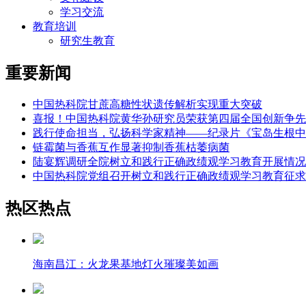
学习交流
教育培训
研究生教育
重要新闻
中国热科院甘蔗高糖性状遗传解析实现重大突破
喜报！中国热科院黄华孙研究员荣获第四届全国创新争先
践行使命担当，弘扬科学家精神——纪录片《宝岛生根中
链霉菌与香蕉互作显著抑制香蕉枯萎病菌
陆宴辉调研全院树立和践行正确政绩观学习教育开展情况
中国热科院党组召开树立和践行正确政绩观学习教育征求
热区热点
海南昌江：火龙果基地灯火璀璨美如画