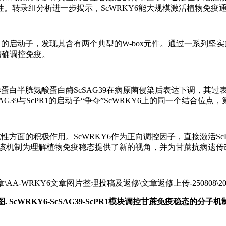
。转录组分析进一步揭示，ScWRKY6能大规模激活植物免疫
1的启动子，发现其含有两个典型的W-box元件。通过一系列坚实的
精确调控免疫。
作蛋白半胱氨酸蛋白酶ScSAG39在病原菌侵染后表达下调，其
SAG39与ScPR1的启动子“争夺”ScWRKY6上的同一个结合位
方面的积极作用。ScWRKY6作为正向调控因子，直接激活ScPR1
。该机制为理解植物免疫稳态提供了新的视角，并为甘蔗抗病遗传
图. ScWRKY6-ScSAG39-ScPR1模块调控甘蔗免疫稳态的分子机