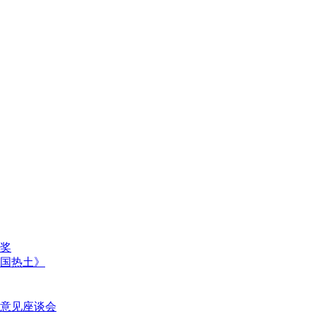
奖
国热土》
意见座谈会