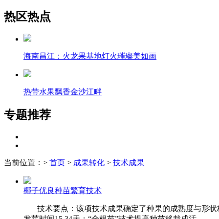
热区热点
海南昌江：火龙果基地灯火璀璨美如画
热带水果飘香金沙江畔
专题推荐
当前位置：
>
首页
>
成果转化
>
技术成果
椰子优良种苗繁育技术
技术要点：该项技术成果确定了种果的成熟度与形状标准和最
发芽时间15.34天；“全根苗”技术提高种苗移栽成活...