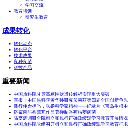
学习交流
教育培训
研究生教育
成果转化
转化动态
转化平台
技术成果
良种良苗
科技产品
重要新闻
中国热科院甘蔗高糖性状遗传解析实现重大突破
喜报！中国热科院黄华孙研究员荣获第四届全国创新争先
践行使命担当，弘扬科学家精神——纪录片《宝岛生根中
链霉菌与香蕉互作显著抑制香蕉枯萎病菌
陆宴辉调研全院树立和践行正确政绩观学习教育开展情况
中国热科院党组召开树立和践行正确政绩观学习教育征求