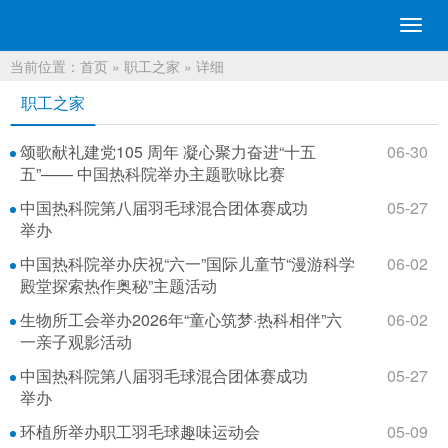
切
换
当前位置：
首页
»
职工之家
» 详细
导
航
职工之家
颂歌献礼建党105 周年 凝心聚力奋进“十五
06-30
五”—— 中国热科院举办主题歌咏比赛
中国热科院第八届羽毛球混合团体赛成功
05-27
举办
中国热科院举办庆祝“六一”国际儿童节“漫游科学
06-02
殿堂探索热作奥秘”主题活动
生物所工会举办2026年“童心筑梦·热科相伴”六
06-02
一亲子观影活动
中国热科院第八届羽毛球混合团体赛成功
05-27
举办
环植所举办职工羽毛球趣味运动会
05-09