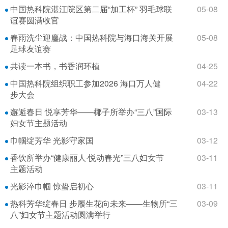
中国热科院湛江院区第二届“加工杯” 羽毛球联
05-08
谊赛圆满收官
春雨洗尘迎鏖战：中国热科院与海口海关开展
05-08
足球友谊赛
共读一本书，书香润环植
04-25
中国热科院组织职工参加2026 海口万人健
04-22
步大会
邂逅春日 悦享芳华——椰子所举办“三八”国际
03-13
妇女节主题活动
巾帼绽芳华 光影守家国
03-12
香饮所举办“健康丽人·悦动春光”三八妇女节
03-11
主题活动
光影淬巾帼 惊蛰启初心
03-11
热科芳华绽春日 步履生花向未来——生物所“三
03-09
八”妇女节主题活动圆满举行