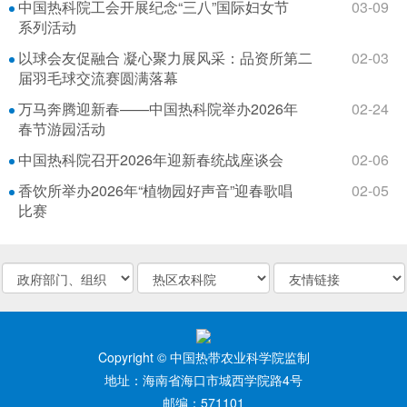
中国热科院工会开展纪念“三八”国际妇女节
03-09
系列活动
以球会友促融合 凝心聚力展风采：品资所第二
02-03
届羽毛球交流赛圆满落幕
万马奔腾迎新春——中国热科院举办2026年
02-24
春节游园活动
中国热科院召开2026年迎新春统战座谈会
02-06
香饮所举办2026年“植物园好声音”迎春歌唱
02-05
比赛
Copyright © 中国热带农业科学院监制
地址：海南省海口市城西学院路4号
邮编：571101