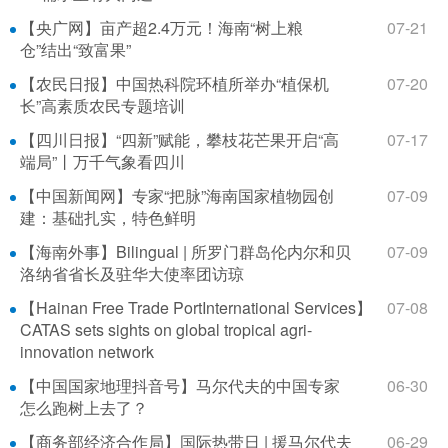
【央广网】亩产超2.4万元！海南“树上粮
07-21
仓”结出“致富果”
【农民日报】中国热科院环植所举办“植保机
07-20
长”高素质农民专题培训
【四川日报】“四新”赋能，攀枝花芒果开启“高
07-17
端局”丨万千气象看四川
【中国新闻网】专家“把脉”海南国家植物园创
07-09
建：基础扎实，特色鲜明
【海南外事】Bilingual | 所罗门群岛伦内尔和贝
07-09
洛纳省省长及驻华大使率团访琼
【Hainan Free Trade PortInternational Services】
07-08
CATAS sets sights on global tropical agri-
innovation network
【中国国家地理抖音号】马尔代夫的中国专家
06-30
怎么跑树上去了？
【商务部经济合作局】国际热带日 | 援马尔代夫
06-29