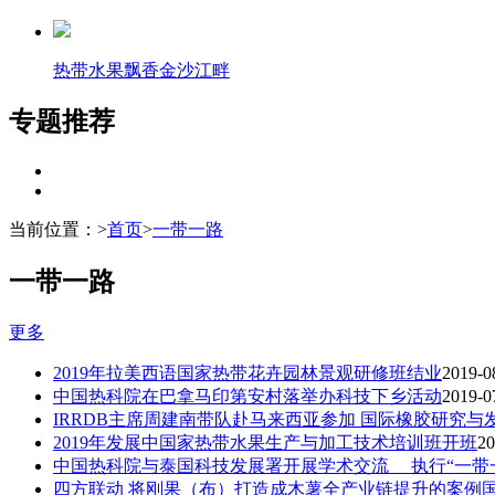
热带水果飘香金沙江畔
专题推荐
当前位置：
>
首页
>
一带一路
一带一路
更多
2019年拉美西语国家热带花卉园林景观研修班结业
2019-0
中国热科院在巴拿马印第安村落举办科技下乡活动
2019-0
IRRDB主席周建南带队赴马来西亚参加 国际橡胶研究
2019年发展中国家热带水果生产与加工技术培训班开班
20
中国热科院与泰国科技发展署开展学术交流 执行“一带
四方联动 将刚果（布）打造成木薯全产业链提升的案例