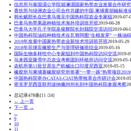
信息所与泰国湄公学院就澜湄国家热带农业发展合作研究
香饮所与绿洲农业公司合作共建的中国-柬埔寨胡椒标准
韩长赋部长在巴拿马接见中国热科院农业专家组
2019-07-
巴拿马热带果蔬种植技术海外培训班开班
2019-06-28
巴拿马大学孔子学院巫俊辉院长到我院交流访问
2019-06-
中国热科院油棕种植技术在瓦努阿图“生根发芽” 一株油
2019年发展中国家热带农业新技术培训班开班
2019-05-29
2018年菲律宾橡胶生产与管理研修班结业
2019-05-16
国际生物多样性中心专家组到中国热科院访问交流
2019-0
马来西亚隆雪中总农业考察团到环植所访问交流
2019-05-
农机所第11批甘蔗生产机械出口印度尼西亚
2019-05-15
橡胶所与柬埔寨橡胶研究所签署“一带一路”热带项目201
中国热科院举办CATAS-CIAT热带牧草合作研讨会
2019-05
密克罗尼西亚联邦波纳佩州州长到中国热科院参观考察
20
总记录478条[11 /24]
← 上一页
下一页 →
...
9
10
11