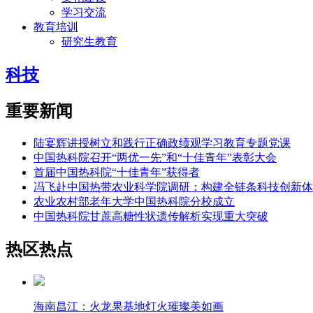
学习交流
教育培训
研究生教育
科技
重要新闻
陆宴辉讲授树立和践行正确政绩观学习教育专题党课
中国热科院召开“两优一先”和“十佳青年”表彰大会
首届中国热科院“十佳青年”获得者
冯飞赴中国热带农业科学院调研：构建全链条科技创新体
农业农村部老年大学中国热科院分校成立
中国热科院甘蔗高糖性状遗传解析实现重大突破
热区热点
海南昌江：火龙果基地灯火璀璨美如画