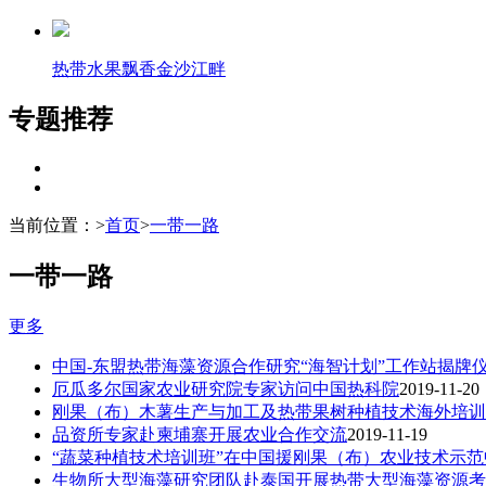
热带水果飘香金沙江畔
专题推荐
当前位置：
>
首页
>
一带一路
一带一路
更多
中国-东盟热带海藻资源合作研究“海智计划”工作站揭牌
厄瓜多尔国家农业研究院专家访问中国热科院
2019-11-20
刚果（布）木薯生产与加工及热带果树种植技术海外培训
品资所专家赴柬埔寨开展农业合作交流
2019-11-19
“蔬菜种植技术培训班”在中国援刚果（布）农业技术示
生物所大型海藻研究团队赴泰国开展热带大型海藻资源考