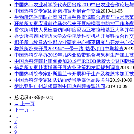
中国热带农业科学院代表团出席2019中巴农业合作论坛
中国热科院专家团赴柬埔寨开展合作交流
2019-11-05
生物所沉香团队赴泰国开展种质资源联合调查与技术示范
环植所专家应邀前往马尔代夫开展棕榈害虫防控工作考察
香饮所科技人员应邀访问印度尼西亚布拉维基亚大学并签
香饮所与泰国清迈大学农学院等科研机构开展科技合作交
椰子所与埃及农业部农业研究中心椰枣研究与开发中心实
橡胶所赴柬开展2019年“一带一路”热带项目中期检查
2019
中国热科院举办2019年几内亚热带粮食与果树生产加工
中国热科院院赴缅甸参加2019年IRRDB橡胶大会暨国际
信息所专家赴柬埔寨开展农业政策和发展规划调查
2019-1
中国热科院专家赴斯里兰卡开展椰子生产及橡胶木加工技
中国热科院专家团队访缅受当地媒体高度关注
2019-10-09
赞比亚驻广州总领事到中国热科院参观访问
2019-10-09
总记录478条[9 /24]
← 上一页
下一页 →
...
7
8
9