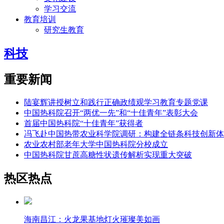
学习交流
教育培训
研究生教育
科技
重要新闻
陆宴辉讲授树立和践行正确政绩观学习教育专题党课
中国热科院召开“两优一先”和“十佳青年”表彰大会
首届中国热科院“十佳青年”获得者
冯飞赴中国热带农业科学院调研：构建全链条科技创新体
农业农村部老年大学中国热科院分校成立
中国热科院甘蔗高糖性状遗传解析实现重大突破
热区热点
海南昌江：火龙果基地灯火璀璨美如画