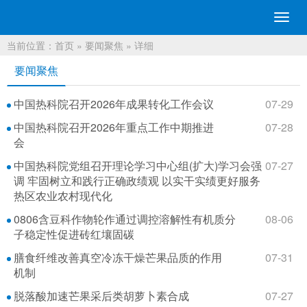
切
换
当前位置：
首页
»
要闻聚焦
» 详细
导
航
要闻聚焦
中国热科院召开2026年成果转化工作会议
07-29
中国热科院召开2026年重点工作中期推进
07-28
会
中国热科院党组召开理论学习中心组(扩大)学习会强
07-27
调 牢固树立和践行正确政绩观 以实干实绩更好服务
热区农业农村现代化
0806含豆科作物轮作通过调控溶解性有机质分
08-06
子稳定性促进砖红壤固碳
膳食纤维改善真空冷冻干燥芒果品质的作用
07-31
机制
脱落酸加速芒果采后类胡萝卜素合成
07-27