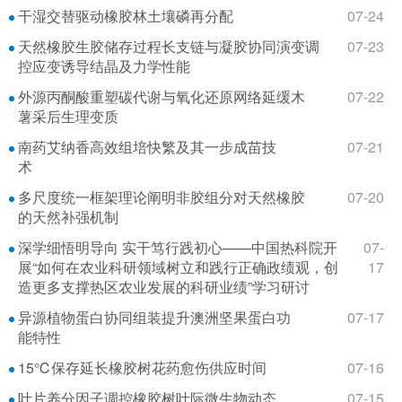
干湿交替驱动橡胶林土壤磷再分配
07-24
天然橡胶生胶储存过程长支链与凝胶协同演变调
07-23
控应变诱导结晶及力学性能
外源丙酮酸重塑碳代谢与氧化还原网络延缓木
07-22
薯采后生理变质
南药艾纳香高效组培快繁及其一步成苗技
07-21
术
多尺度统一框架理论阐明非胶组分对天然橡胶
07-20
的天然补强机制
深学细悟明导向 实干笃行践初心——中国热科院开
07-
展“如何在农业科研领域树立和践行正确政绩观，创
17
造更多支撑热区农业发展的科研业绩”学习研讨
异源植物蛋白协同组装提升澳洲坚果蛋白功
07-17
能特性
15℃保存延长橡胶树花药愈伤供应时间
07-16
叶片养分因子调控橡胶树叶际微生物动态
07-15